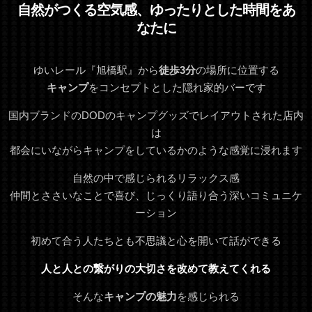
自然がつくる空気感、ゆったりとした時間をあ
なたに
ゆいレール『旭橋駅』から
徒歩3分
の場所に位置する
キャンプ
をコンセプトとした隠れ家的バーです
国内ブランドのDODのキャンプグッズでレイアウトされた店内
は
都会にいながらキャンプをしているかのような感覚に浸れます
自然の中で感じられるリラックス感
仲間とささいなことで喜び、じっくり語り合う深いコミュニケ
ーション
初めて合う人たちとも不思議と心を開いて話ができる
人と人との繋がりの大切さを改めて教えてくれる
そんな
キャンプの魅力
を感じられる