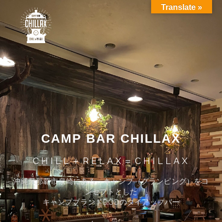
Translate »
CAMP BAR CHILLAX
CHILL＋RELAX＝CHILLAX
沖縄県那覇市泉崎にある、キャンプ（グランピング）をコ
ンセプトとした
キャンプブランドDODのタイアップバー